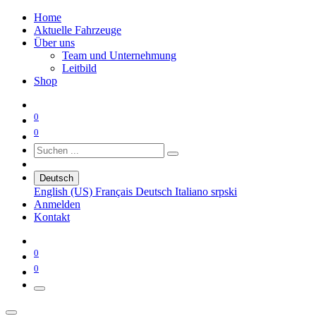
Home
Aktuelle Fahrzeuge
Über uns
Team und Unternehmung
Leitbild
Shop
0
0
Deutsch
English (US)
Français
Deutsch
Italiano
srpski
Anmelden
Kontakt
0
0